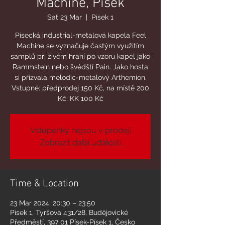
Machine, Písek
Sat 23 Mar
  |  
Písek 1
Písecká industrial-metalová kapela Feel
Machine se vyznačuje častým využitím
samplů při živém hraní po vzoru kapel jako
Rammstein nebo švédští Pain. Jako hosta
si přizvala melodic-metalový Arthemion.
Vstupné: předprodej 150 Kč, na místě 200
Kč, KK 100 Kč
Vstupenky nejsou v prodeji
Zobrazit další události
Time & Location
23 Mar 2024, 20:30 – 23:50
Písek 1, Tyršova 431/28, Budějovické
Předměstí, 397 01 Písek-Písek 1, Česko