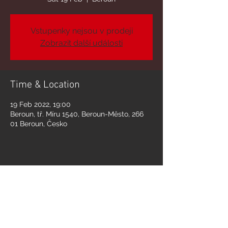
Vstupenky nejsou v prodeji
Zobrazit další události
Time & Location
19 Feb 2022, 19:00
Beroun, tř. Míru 1540, Beroun-Město, 266
01 Beroun, Česko
Share this event